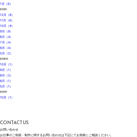
1月（6）
2021
12月（8）
11月（8）
10月（9）
9月（9）
8月（4）
7月（4）
6月（4）
5月（2）
2020
10月（1）
9月（1）
8月（2）
6月（1）
5月（1）
2019
10月（1）
CONTACT US
お問い合わせ
お仕事のご依頼・制作に関する
お問い合わせは
下記にて
お気軽にご相談ください。