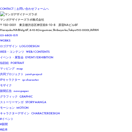
Please feel free to contact us for inquiries regarding our work and services.
CONTACT
｜お問い合わせフォームへ
マンガデザイナーズラボ株式会社
〒150-0001
東京都渋谷区神宮前6-10-8
原宿NAビル6F
Harajuku NA Bldg 6F, 6-10-8 Jingumae,
Shibuya-ku,Tokyo 150-0001,JAPAN
03-6805-1571
WORKS
LOGO DESIGN
ロゴデザイン
WEB / CONTENTS
WEB・コンテンツ
EVENT / EXHIBITION
イベント・展覧会
PORTRAIT
似顔絵
map
マッピング
joint-project
共同プロジェクト
ip-character
IPキャラクター
モザイク
newspaper
新聞広告
GRAPHIC
グラフィック
STORY MANGA
ストーリーマンガ
MOTION
モーション
CHARACTER DESIGN
キャラクターデザイン
#イベント
#新聞
#絵本