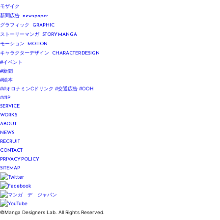
モザイク
newspaper
新聞広告
GRAPHIC
グラフィック
STORY MANGA
ストーリーマンガ
MOTION
モーション
CHARACTER DESIGN
キャラクターデザイン
#イベント
#新聞
#絵本
##オロナミンCドリンク #交通広告 #OOH
##IP
SERVICE
WORKS
ABOUT
NEWS
RECRUIT
CONTACT
PRIVACY POLICY
SITEMAP
©Manga Designers Lab. All Rights Reserved.