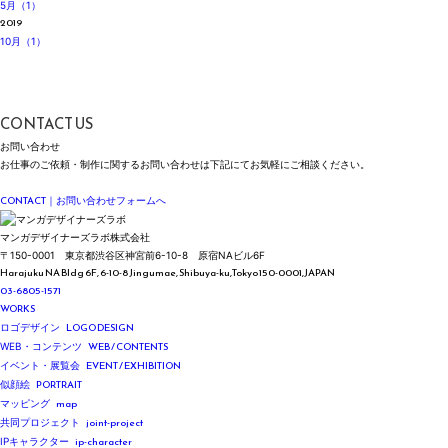
5月（1）
2019
10月（1）
CONTACT US
お問い合わせ
お仕事のご依頼・制作に関する
お問い合わせは
下記にて
お気軽にご相談ください。
Please feel free to contact us for inquiries regarding our work and services.
CONTACT
｜お問い合わせフォームへ
マンガデザイナーズラボ株式会社
〒150-0001
東京都渋谷区神宮前6-10-8
原宿NAビル6F
Harajuku NA Bldg 6F, 6-10-8 Jingumae,
Shibuya-ku,Tokyo 150-0001,JAPAN
03-6805-1571
WORKS
LOGO DESIGN
ロゴデザイン
WEB / CONTENTS
WEB・コンテンツ
EVENT / EXHIBITION
イベント・展覧会
PORTRAIT
似顔絵
map
マッピング
joint-project
共同プロジェクト
ip-character
IPキャラクター