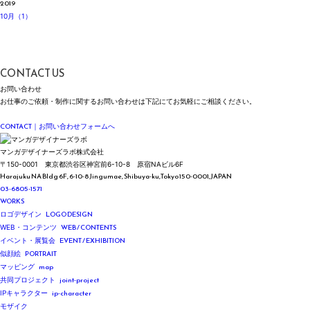
2019
10月（1）
CONTACT US
お問い合わせ
お仕事のご依頼・制作に関する
お問い合わせは
下記にて
お気軽にご相談ください。
Please feel free to contact us for inquiries regarding our work and services.
CONTACT
｜お問い合わせフォームへ
マンガデザイナーズラボ株式会社
〒150-0001
東京都渋谷区神宮前6-10-8
原宿NAビル6F
Harajuku NA Bldg 6F, 6-10-8 Jingumae,
Shibuya-ku,Tokyo 150-0001,JAPAN
03-6805-1571
WORKS
LOGO DESIGN
ロゴデザイン
WEB / CONTENTS
WEB・コンテンツ
EVENT / EXHIBITION
イベント・展覧会
PORTRAIT
似顔絵
map
マッピング
joint-project
共同プロジェクト
ip-character
IPキャラクター
モザイク