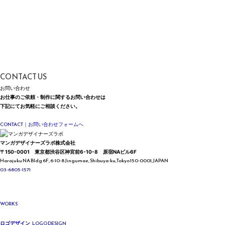
CONTACT US
お問い合わせ
お仕事のご依頼・制作に関する
お問い合わせは
下記にて
お気軽にご相談ください。
Please feel free to contact us for inquiries regarding our work and services.
CONTACT
｜お問い合わせフォームへ
マンガデザイナーズラボ株式会社
〒150-0001
東京都渋谷区神宮前6-10-8
原宿NAビル6F
Harajuku NA Bldg 6F, 6-10-8 Jingumae,
Shibuya-ku,Tokyo 150-0001,JAPAN
03-6805-1571
WORKS
LOGO DESIGN
ロゴデザイン