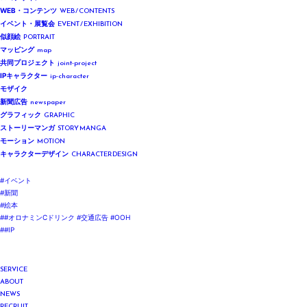
WEB / CONTENTS
WEB・コンテンツ
EVENT / EXHIBITION
イベント・展覧会
PORTRAIT
似顔絵
map
マッピング
joint-project
共同プロジェクト
ip-character
IPキャラクター
モザイク
newspaper
新聞広告
GRAPHIC
グラフィック
STORY MANGA
ストーリーマンガ
MOTION
モーション
CHARACTER DESIGN
キャラクターデザイン
#イベント
#新聞
#絵本
##オロナミンCドリンク #交通広告 #OOH
##IP
SERVICE
ABOUT
NEWS
RECRUIT