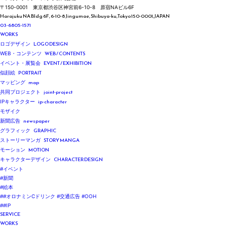
〒150-0001
東京都渋谷区神宮前6-10-8
原宿NAビル6F
Harajuku NA Bldg 6F, 6-10-8 Jingumae,
Shibuya-ku,Tokyo 150-0001,JAPAN
03-6805-1571
WORKS
LOGO DESIGN
ロゴデザイン
WEB / CONTENTS
WEB・コンテンツ
EVENT / EXHIBITION
イベント・展覧会
PORTRAIT
似顔絵
map
マッピング
joint-project
共同プロジェクト
ip-character
IPキャラクター
モザイク
newspaper
新聞広告
GRAPHIC
グラフィック
STORY MANGA
ストーリーマンガ
MOTION
モーション
CHARACTER DESIGN
キャラクターデザイン
#イベント
#新聞
#絵本
##オロナミンCドリンク #交通広告 #OOH
##IP
SERVICE
WORKS