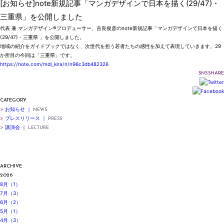
[お知らせ]note新規記事「マンガデザインで日本を描く(29/47)・
三重県」を公開しました
代表 兼 マンガデザイン®️プロデューサー、吉良俊彦のnote新規記事「マンガデザインで日本を描く
(29/47)・三重県 」を公開しました。
地域の紹介をガイドブックではなく、次世代を担う若者たちの感性を加えて表現していきます。29
か所目の今回は「三重県」です。
https://note.com/mdl_kira/n/n96c3db482326
SNS SHARE
CATEGORY
>
お知らせ ｜
NEWS
>
プレスリリース ｜
PRESS
>
講演会 ｜
LECTURE
ARCHIVE
2026
8月（1）
7月（3）
6月（2）
5月（1）
4月（3）