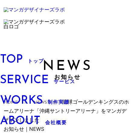
TOP
NEWS
トップ
SERVICE
お知らせ
サービス
WORKS
HOME
＞
NEWS
＞ 琉球ゴールデンキングスのホ
制作実績
ームアリーナ「沖縄サントリーアリーナ」をマンガデ
ABOUT
ザインしました
会社概要
お知らせ｜NEWS