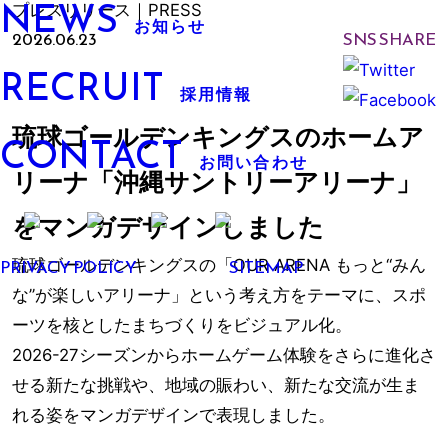
NEWS
プレスリリース｜PRESS
お知らせ
2026.06.23
SNS SHARE
RECRUIT
採用情報
琉球ゴールデンキングスのホームア
CONTACT
お問い合わせ
リーナ「沖縄サントリーアリーナ」
をマンガデザインしました
PRIVACY POLICY
SITEMAP
琉球ゴールデンキングスの「OUR ARENA もっと“みん
な”が楽しいアリーナ」という考え方をテーマに、スポ
ーツを核としたまちづくりをビジュアル化。
2026-27シーズンからホームゲーム体験をさらに進化さ
せる新たな挑戦や、地域の賑わい、新たな交流が生ま
れる姿をマンガデザインで表現しました。