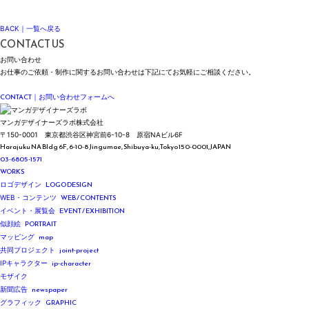
BACK｜一覧へ戻る
CONTACT US
お問い合わせ
お仕事のご依頼・制作に関する
お問い合わせは
下記にて
お気軽にご相談ください。
Please feel free to contact us for inquiries regarding our work and services.
CONTACT
｜お問い合わせフォームへ
マンガデザイナーズラボ株式会社
〒150-0001
東京都渋谷区神宮前6-10-8
原宿NAビル6F
Harajuku NA Bldg 6F, 6-10-8 Jingumae,
Shibuya-ku,Tokyo 150-0001,JAPAN
03-6805-1571
WORKS
LOGO DESIGN
ロゴデザイン
WEB / CONTENTS
WEB・コンテンツ
EVENT / EXHIBITION
イベント・展覧会
PORTRAIT
似顔絵
map
マッピング
joint-project
共同プロジェクト
ip-character
IPキャラクター
モザイク
newspaper
新聞広告
GRAPHIC
グラフィック