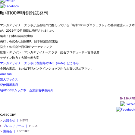
昭和100年特別雑誌発刊
マンガデザイナーズラボが企画制作に携わっている「昭和100年プロジェクト」の特別雑誌ムック本
が、2025年10月15日に発行されました。
編者：日本経済新聞出版
発行：株式会社日経BP、日本経済新聞出版
発売：株式会社日経BPマーケティング
広告・デザイン：マンガデザイナーズラボ 総合プロデューサー吉良俊彦
デザイン協力：大阪芸術大学
マンガデザイナーズラボ代表吉良のSNS（note）はこちら
全国の書店、または下記オンラインショップからお買い求め下さい。
Amazon
楽天ブックス
紀伊國屋書店
昭和100年ムック本 企業広告事例紹介
SNS SHARE
CATEGORY
>
お知らせ ｜
NEWS
>
プレスリリース ｜
PRESS
>
講演会 ｜
LECTURE