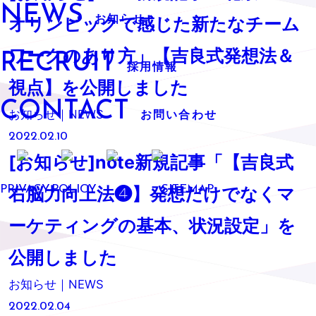
NEWS
お知らせ
オリンピックで感じた新たなチーム
RECRUIT
ワークのあり方」【吉良式発想法＆
採用情報
視点】を公開しました
CONTACT
お知らせ｜NEWS
お問い合わせ
2022.02.10
[お知らせ]note新規記事「【吉良式
PRIVACY POLICY
SITEMAP
右脳力向上法❹】発想だけでなくマ
ーケティングの基本、状況設定」を
公開しました
お知らせ｜NEWS
2022.02.04