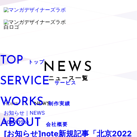
TOP
NEWS
トップ
SERVICE
ニュース一覧
サービス
WORKS
NEWS
HOME
＞
制作実績
お知らせ｜NEWS
ABOUT
2022.02.18
会社概要
[お知らせ]note新規記事「北京2022